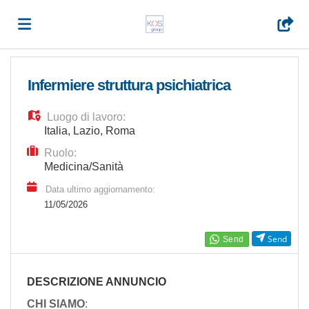
Home
Infermiere struttura psichiatrica
Luogo di lavoro:
Offerte
Italia
,
Lazio
,
Roma
Ruolo:
di
Carica
Medicina/Sanità
Data ultimo aggiornamento:
11/05/2026
lavoro
il
Login
Send
CV
Lingua
DESCRIZIONE ANNUNCIO
CHI SIAMO
: