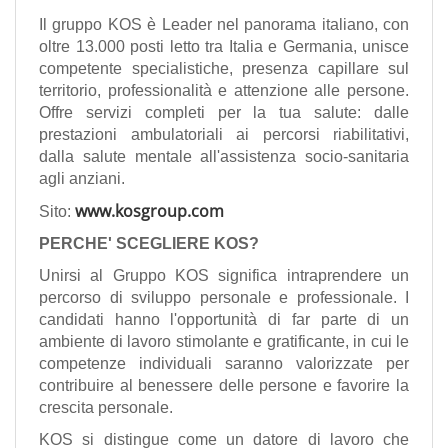
EN
Il gruppo KOS è Leader nel panorama italiano, con
oltre 13.000 posti letto tra Italia e Germania, unisce
competente specialistiche, presenza capillare sul
FR
territorio, professionalità e attenzione alle persone.
Offre servizi completi per la tua salute: dalle
prestazioni ambulatoriali ai percorsi riabilitativi,
IT
dalla salute mentale all'assistenza socio-sanitaria
agli anziani.
www.kosgroup.com
DE
Sito:
PERCHE' SCEGLIERE KOS?
Unirsi al Gruppo KOS significa intraprendere un
ES
percorso di sviluppo personale e professionale. I
candidati hanno l'opportunità di far parte di un
ambiente di lavoro stimolante e gratificante, in cui le
PT
competenze individuali saranno valorizzate per
contribuire al benessere delle persone e favorire la
crescita personale.
KOS si distingue come un datore di lavoro che