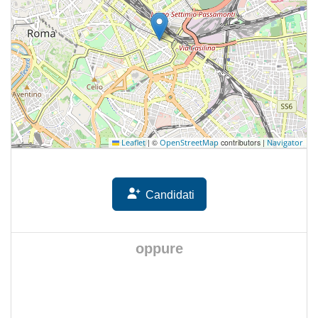
|
©
contributors |
Leaflet
OpenStreetMap
Navigator
Candidati
oppure