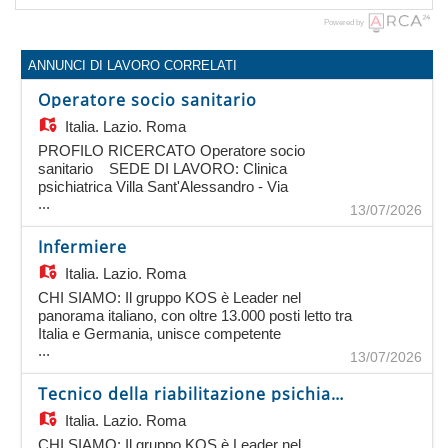
Powered by
ANNUNCI DI LAVORO CORRELATI
Operatore socio sanitario
Italia,
Lazio, Roma
PROFILO RICERCATO Operatore socio
sanitario SEDE DI LAVORO: Clinica
psichiatrica Villa Sant'Alessandro - Via
...
Nomentana 1362 - 00137 Roma REQUISITI: - In
13/07/2026
possesso del titolo di Operatore Socio Sanitario
(Oss); - preferibile possesso diploma di scuola
Infermiere
secondaria; - gradita esperienza pregressa nel
Italia,
Lazio, Roma
ruolo; - automuniti; - conoscenza adeguata della
lingua italiana. La ricerca è rivolta a entrambi i
CHI SIAMO: Il gruppo KOS è Leader nel
sessi (Legge 903/77 e art.8 D.lgs 196/00).
panorama italiano, con oltre 13.000 posti letto tra
TIPOLOGIA CONTRATTUALE, LIVELLO,
Italia e Germania, unisce competente
RETRIBUZIONE E BENEFIT - assunzione a
...
specialistiche, presenza capillare sul territorio,
13/07/2026
tempo determinato di 3 mesi; - tempo pieno 38
professionalità e attenzione alle persone. Offre
ore settimanali su turni diurni, notturni e festivi; -
servizi completi per la tua salute: dalle prestazioni
Tecnico della riabilitazione psichiatrica
retribuzione lorda annuale di euro 19023; -
ambulatoriali ai percorsi riabilitativi, dalla salute
maggiorazioni festive, maggiorazioni notturne,
Italia,
Lazio, Roma
mentale all'assistenza socio-sanitaria agli anziani.
tredicesima; - assicurazione sanitaria, piattaforma
Sito: www.kosgroup.com PERCHE'
CHI SIAMO: Il gruppo KOS è Leader nel