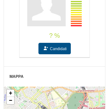
? %
Candidati
MAPPA
+
−