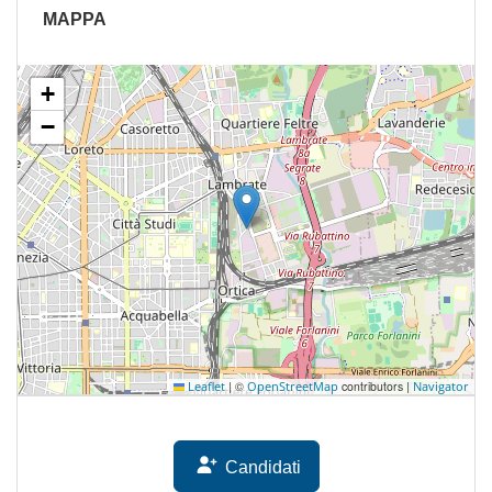
MAPPA
+
−
|
©
contributors |
Leaflet
OpenStreetMap
Navigator
Candidati