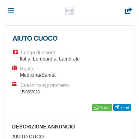
Home
AIUTO CUOCO
Luogo di lavoro:
Offerte
Italia
,
Lombardia
,
Lambrate
Ruolo:
di
Carica
Medicina/Sanità
Data ultimo aggiornamento:
15/05/2026
lavoro
il
Login
Send
CV
Lingua
DESCRIZIONE ANNUNCIO
AIUTO CUCO