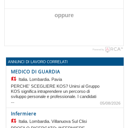
oppure
Powered by
ANNUNCI DI LAVORO CORRELATI
MEDICO DI GUARDIA
Italia,
Lombardia, Pavia
PERCHE' SCEGLIERE KOS? Unirsi al Gruppo
KOS significa intraprendere un percorso di
sviluppo personale e professionale. I candidati
...
hanno l'opportunità di far parte di un ambiente di
05/08/2026
lavoro stimolante e gratificante, in cui le
competenze individuali saranno valorizzate per
Infermiere
contribuire al benessere delle persone e favorire
Italia,
Lombardia, Villanuova Sul Clisi
la crescita personale. KOS si distingue come un
datore di lavoro che apprezza le professionalità e