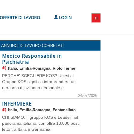
OFFERTE DI LAVORO
LOGIN
IT
ANNUNCI DI LAVORO CORRELATI
Medico Responsabile in
Psichiatria
Italia,
Emilia-Romagna, Riolo Terme
PERCHE' SCEGLIERE KOS? Unirsi al
Gruppo KOS significa intraprendere un
percorso di sviluppo personale e
...
professionale. I candidati hanno
24/07/2026
l'opportunità di far parte di un ambiente di
INFERMIERE
lavoro stimolante e gratificante, in cui le
Italia,
Emilia-Romagna, Fontanellato
competenze individuali saranno valorizzate
CHI SIAMO: Il gruppo KOS è Leader nel
per contribuire al benessere de
panorama italiano, con oltre 13.000 posti
letto tra Italia e Germania,
...