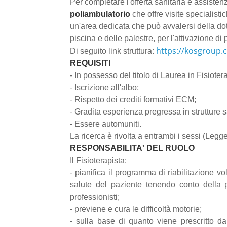
Per completare l'offerta sanitaria e assistenzia
poliambulatorio
che offre visite specialisti
un'area dedicata che può avvalersi della do
piscina e delle palestre, per l'attivazione di
https://kosgroup.c
Di seguito link struttura:
REQUISITI
- In possesso del titolo di Laurea in Fisioter
- Iscrizione all'albo;
- Rispetto dei crediti formativi ECM;
- Gradita esperienza pregressa in strutture s
- Essere automuniti.
La ricerca è rivolta a entrambi i sessi (Legg
RESPONSABILITA' DEL RUOLO
Il Fisioterapista:
- pianifica il programma di riabilitazione v
salute del paziente tenendo conto della p
professionisti;
- previene e cura le difficoltà motorie;
- sulla base di quanto viene prescritto d