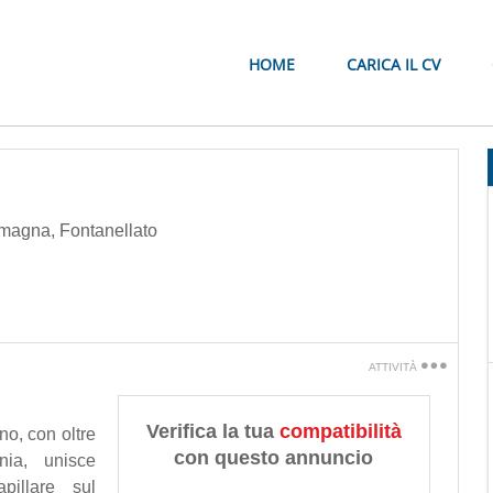
HOME
CARICA IL CV
omagna
,
Fontanellato
ATTIVITÀ
Stampa
Verifica la tua
compatibilità
no, con oltre
Dillo a un amico
con questo annuncio
nia, unisce
pillare sul