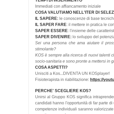
TEMPI DI INSERIMENTO
Immediati con affiancamento iniziale
COSA VALUTIAMO NELL'ITER DI SELE
IL SAPERE:
le conoscenze di base tecniche
IL SAPER FARE
: il mettere in pratica le 
SAPER ESSERE
: l'insieme delle caratteri
SAPER DIVENIRE:
lo sviluppo del potenzi
Sei una persona che ama aiutare il pros
stimolante?
KOS è sempre alla ricerca di nuovi talenti c
socio-sanitaria e sono pronte a mettersi in g
COSA ASPETTI?
Unisciti a Kos...DIVENTA UN KOSplayer!
Fisioterapista in riabilitazione:
https://you
PERCHE' SCEGLIERE KOS?
Unirsi al Gruppo KOS significa intraprende
candidati hanno l'opportunità di far parte di 
competenze individuali saranno valorizzate 