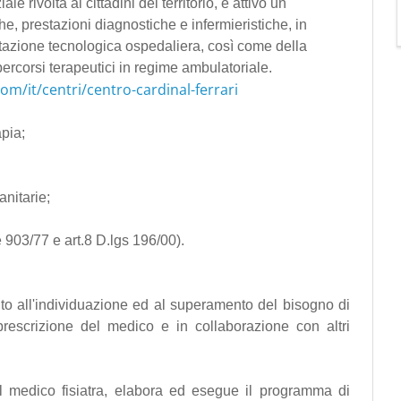
le rivolta ai cittadini del territorio, è attivo un
che, prestazioni diagnostiche e infermieristiche, in
tazione tecnologica ospedaliera, così come della
 percorsi terapeutici in regime ambulatoriale.
om/it/centri/centro-cardinal-ferrari
apia;
anitarie;
e 903/77 e art.8 D.lgs 196/00).
olto all'individuazione ed al superamento del bisogno di
rescrizione del medico e in collaborazione con altri
al medico fisiatra, elabora ed esegue il programma di