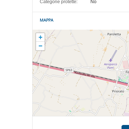
Categorie protette:
No
MAPPA
+
−