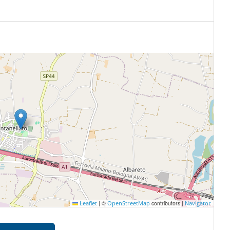
|
©
contributors |
Leaflet
OpenStreetMap
Navigator