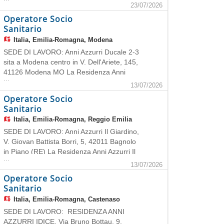
unisce competente specialistiche,
23/07/2026
presenza capillare sul territorio,
Operatore Socio
professionalità e attenzione alle persone.
Sanitario
Offre servizi completi per la tua salute:
Italia,
Emilia-Romagna, Modena
dalle prestazioni ambulatoriali ai pe
SEDE DI LAVORO: Anni Azzurri Ducale 2-3
sita a Modena centro in V. Dell'Ariete, 145,
41126 Modena MO La Residenza Anni
...
Azzurri Ducale 2-3 offre ospitalità e servizi
13/07/2026
assistenziali sia a persone autosufficienti,
Operatore Socio
sia a persone con diverse condizioni di non
Sanitario
autosufficienza e/o grave decadimento
Italia,
Emilia-Romagna, Reggio Emilia
cognitiv
SEDE DI LAVORO: Anni Azzurri Il Giardino,
V. Giovan Battista Borri, 5, 42011 Bagnolo
in Piano (RE) La Residenza Anni Azzurri Il
...
Giardino, con 80 posti letto, offre ospitalità
13/07/2026
e servizi assistenziali sia a
Operatore Socio
persone autosufficienti, sia a persone
Sanitario
con diverse condizioni di non
Italia,
Emilia-Romagna, Castenaso
autosufficienza e/o grave
SEDE DI LAVORO: RESIDENZA ANNI
AZZURRI IDICE, Via Bruno Bottau, 9,