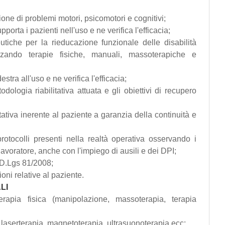
zione di problemi motori, psicomotori e cognitivi;
porta i pazienti nell'uso e ne verifica l'efficacia;
utiche per la rieducazione funzionale delle disabilità
izzando terapie fisiche, manuali, massoterapiche e
stra all'uso e ne verifica l'efficacia;
dologia riabilitativa attuata e gli obiettivi di recupero
ativa inerente al paziente a garanzia della continuità e
protocolli presenti nella realtà operativa osservando i
l lavoratore, anche con l'impiego di ausili e dei DPI;
l D.Lgs 81/2008;
ioni relative al paziente.
LI
rapia fisica (manipolazione, massoterapia, terapia
 laserterapia, magnetoterapia, ultrasuonoterapia ecc;