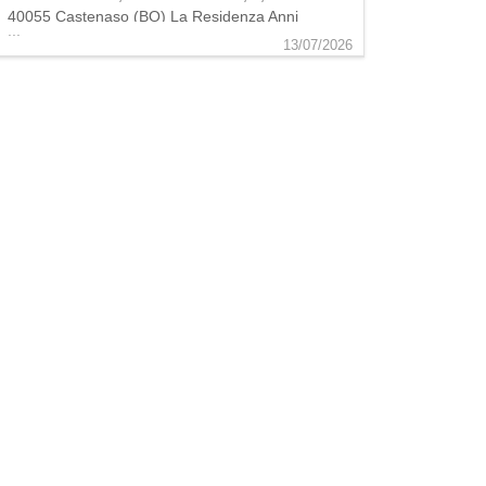
40055 Castenaso (BO) La Residenza Anni
...
Azzurri Idice, con 100 posti letto,
13/07/2026
offre ospitalità e servizi assistenziali sia a
persone autosufficienti, sia a persone
con diverse condizioni di non
autosufficienza e/o grave decadimento cog