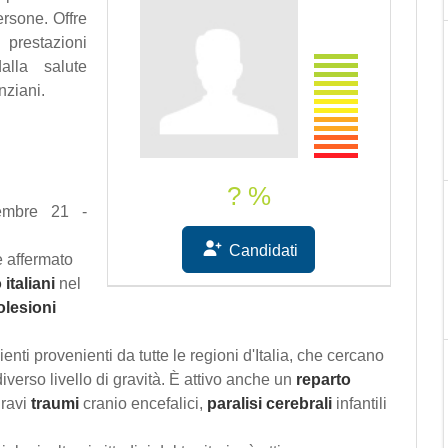
persone. Offre
 prestazioni
dalla salute
nziani.
? %
vembre 21 -
Candidati
 è affermato
 italiani
nel
olesioni
ienti provenienti da tutte le regioni d'Italia, che cercano
 diverso livello di gravità. È attivo anche un
reparto
ravi
traumi
cranio encefalici,
paralisi
cerebrali
infantili