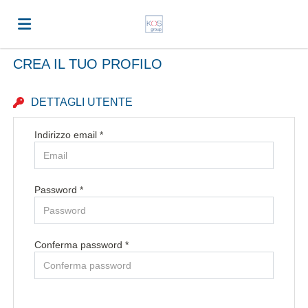
CREA IL TUO PROFILO
Home
DETTAGLI UTENTE
Offerte
Indirizzo email *
di
Carica
Password *
lavoro
il
Login
Conferma password *
CV
Lingua