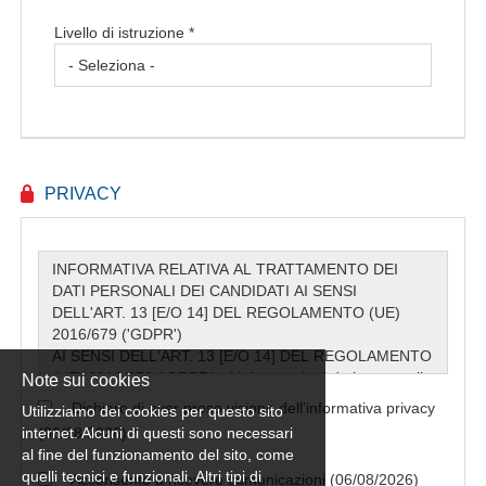
Livello di istruzione *
PRIVACY
Note sui cookies
Dichiaro di aver preso visione dell’informativa privacy
Utilizziamo dei cookies per questo sito
internet. Alcuni di questi sono necessari
(06/08/2026) *
al fine del funzionamento del sito, come
quelli tecnici e funzionali. Altri tipi di
Acconsento a ricevere comunicazioni (06/08/2026)