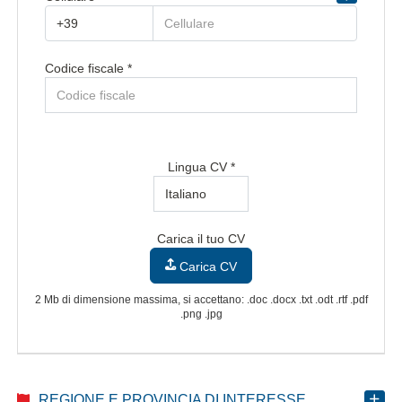
Regione/Cantone di residenza *
Codice fiscale *
Provincia/Cantone di residenza
Provincia/Cantone Di Residenza
CAP/NAP di residenza
Lingua CV *
Città di residenza
Carica il tuo CV
Città Di Residenza
Carica CV
Indirizzo di residenza
2 Mb di dimensione massima, si accettano: .doc .docx .txt .odt .rtf .pdf
.png .jpg
REGIONE E PROVINCIA DI INTERESSE