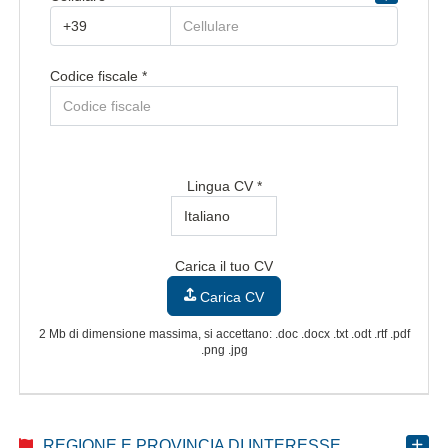
Regione/Cantone di residenza *
Codice fiscale *
Provincia/Cantone di residenza
Provincia/Cantone Di Residenza
CAP/NAP di residenza
Lingua CV *
Città di residenza
Carica il tuo CV
Città Di Residenza
Carica CV
Indirizzo di residenza
2 Mb di dimensione massima, si accettano: .doc .docx .txt .odt .rtf .pdf
.png .jpg
REGIONE E PROVINCIA DI INTERESSE