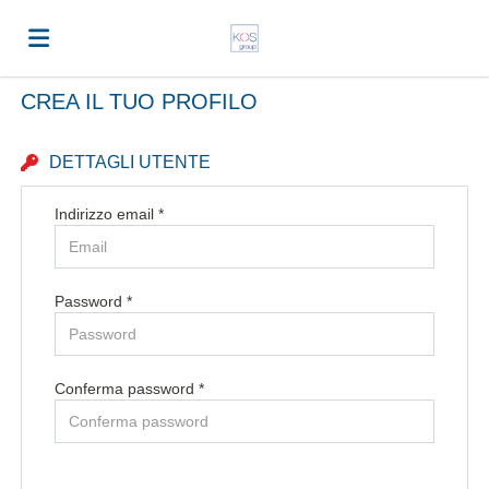
CREA IL TUO PROFILO
Home
DETTAGLI UTENTE
Offerte
Indirizzo email *
di
Carica
Password *
lavoro
il
Login
Conferma password *
CV
Lingua