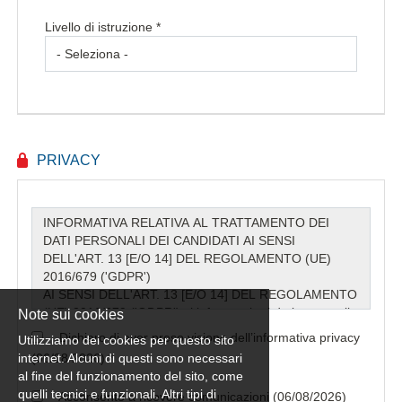
Livello di istruzione *
PRIVACY
Note sui cookies
Dichiaro di aver preso visione dell’informativa privacy
Utilizziamo dei cookies per questo sito
internet. Alcuni di questi sono necessari
(06/08/2026) *
al fine del funzionamento del sito, come
quelli tecnici e funzionali. Altri tipi di
Acconsento a ricevere comunicazioni (06/08/2026)