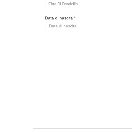
Città Di Domicilio
Data di nascita *
Paese di residenza *
Provincia/Cantone di residenza
Provincia/Cantone Di Residenza
Città di residenza
Città Di Residenza