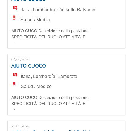
vitto, mantiene pulita la cucina. Collabora con
tutti i colleghi per il miglioramento delle
Italia
,
Lombardía
,
Cinisello Balsamo
prestazioni er
Salud / Médico
AIUTO CUCO Descrizione della posizione:
SPECIFICITÀ' DEL RUOLO ATTIVITÀ' E
...
CONTESTO ORGANIZZATIVO L'addetto cucina
riscalda i pasti al momento della
somministrazione. Provvede al lavaggio delle
04/06/2026
stoviglie ed alla preparazione dei carrelli del
AIUTO CUOCO
vitto, mantiene pulita la cucina. Collabora con
tutti i colleghi per il miglioramento delle
Italia
,
Lombardía
,
Lambrate
prestazioni er
Salud / Médico
AIUTO CUCO Descrizione della posizione:
SPECIFICITÀ' DEL RUOLO ATTIVITÀ' E
...
CONTESTO ORGANIZZATIVO L'addetto cucina
riscalda i pasti al momento della
somministrazione. Provvede al lavaggio delle
25/05/2026
stoviglie ed alla preparazione dei carrelli del