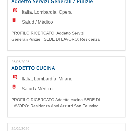
Addetto Servizi Generali / Pulizie
vitto, mantiene pulita la cucina. Collabora con
tutti i colleghi per il miglioramento delle
Italia
,
Lombardía
,
Opera
prestazioni er
Salud / Médico
PROFILO RICERCATO: Addetto Servizi
Generali/Pulizie SEDE DI LAVORO: Residenza
...
Anni Azzurri Mirasole V. Paolo Borsellino 6 -
20090 Noverasco - Opera MI REQUISITI
Licenza media o diploma; Esperienza in pulizie
25/05/2026
industriali; Preferibile provenienza dal settore
ADDETTO CUCINA
ospedaliero, sanitario o socio sanitario. La
ricerca è rivolta a entrambi i sess
Italia
,
Lombardía
,
Milano
Salud / Médico
PROFILO RICERCATO Addetto cucina SEDE DI
LAVORO: Residenza Anni Azzurri San Faustino
...
V. San Faustino 21 - 20134 Milano MI
REQUISITI - Diploma di Istituto alberghiero; -
esperienza pregressa nella mansione; -
25/05/2026
preferibile provenienza dal settore