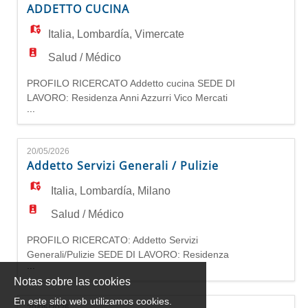
ADDETTO CUCINA
ospedaliero/sanitario o ristorazione collettiva; -
automunito. La ricerca è rivolta a entrambi i s
Italia
,
Lombardía
,
Vimercate
Salud / Médico
PROFILO RICERCATO Addetto cucina SEDE DI
LAVORO: Residenza Anni Azzurri Vico Mercati
...
Via Rossino - VIMERCATE (MB), 20871
REQUISITI - Diploma di Istituto alberghiero; -
esperienza pregressa nella mansione; -
20/05/2026
preferibile provenienza dal settore
Addetto Servizi Generali / Pulizie
ospedaliero/sanitario o ristorazione collettiva; -
automunito. La ricerca è rivolta a entrambi i
Italia
,
Lombardía
,
Milano
sessi
Salud / Médico
PROFILO RICERCATO: Addetto Servizi
Generali/Pulizie SEDE DI LAVORO: Residenza
...
Anni Azzurri Sant'Ambrogio V. Felice Lope De
Notas sobre las cookies
Vega 2 - 20143 Milano MI REQUISITI Licenza
media o diploma; Esperienza in pulizie
En este sitio web utilizamos cookies.