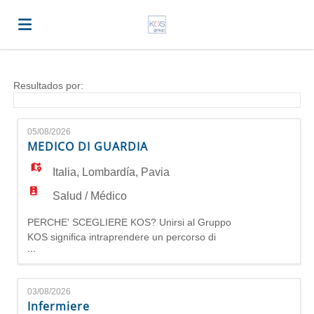
Home
Resultados por:
Lista
05/08/2026
MEDICO DI GUARDIA
ofertas
Subir
Italia
,
Lombardía
,
Pavia
Salud / Médico
de
CV
Acceso
PERCHE' SCEGLIERE KOS? Unirsi al Gruppo
KOS significa intraprendere un percorso di
...
sviluppo personale e professionale. I candidati
trabajo
Idioma
hanno l'opportunità di far parte di un ambiente di
lavoro stimolante e gratificante, in cui le
03/08/2026
competenze individuali saranno valorizzate per
Infermiere
contribuire al benessere delle persone e favorire