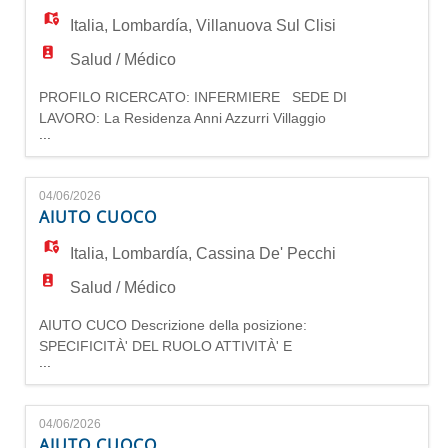
EN
la crescita personale. KO
Italia
,
Lombardía
,
Villanuova Sul Clisi
Salud / Médico
FR
PROFILO RICERCATO: INFERMIERE SEDE DI
LAVORO: La Residenza Anni Azzurri Villaggio
...
IT
San Francesco è una RSA situata a Villanuova
sul Clisi (BS), immersa nel verde a pochi minuti
dal Lago di Garda, che accoglie anziani
04/06/2026
autosufficienti e non autosufficienti, offrendo
DE
AIUTO CUOCO
assistenza sanitaria, riabilitativa e percorsi
dedicati alle persone con demenza
Italia
,
Lombardía
,
Cassina De' Pecchi
ES
Salud / Médico
AIUTO CUCO Descrizione della posizione:
PT
SPECIFICITÀ' DEL RUOLO ATTIVITÀ' E
...
CONTESTO ORGANIZZATIVO L'addetto cucina
riscalda i pasti al momento della
somministrazione. Provvede al lavaggio delle
04/06/2026
stoviglie ed alla preparazione dei carrelli del
AIUTO CUOCO