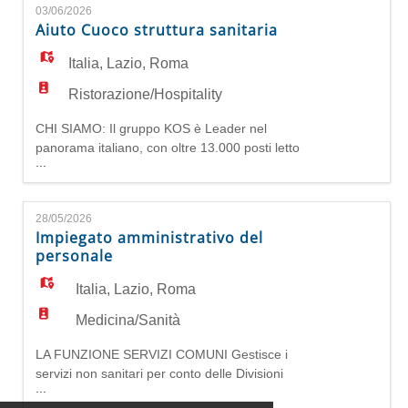
03/06/2026
servizi completi per la tua salute: dalle
Aiuto Cuoco struttura sanitaria
prestazioni ambulatoriali ai percorsi riabilitativi,
dalla salute mentale all'as
Italia
,
Lazio
,
Roma
Ristorazione/Hospitality
CHI SIAMO: Il gruppo KOS è Leader nel
panorama italiano, con oltre 13.000 posti letto
...
tra Italia e Germania, unisce competente
specialistiche, presenza capillare sul territorio,
professionalità e attenzione alle persone. Offre
28/05/2026
servizi completi per la tua salute: dalle
Impiegato amministrativo del
prestazioni ambulatoriali ai percorsi riabilitativi,
personale
dalla salute mentale all'as
Italia
,
Lazio
,
Roma
Medicina/Sanità
LA FUNZIONE SERVIZI COMUNI Gestisce i
servizi non sanitari per conto delle Divisioni
...
Operative, dal settore ICT e Digital