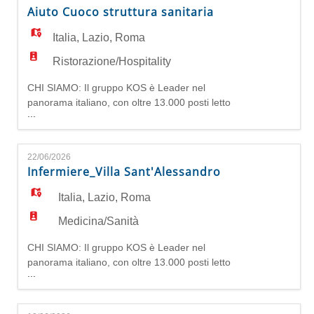
servizi completi per la tua salute: dalle
Aiuto Cuoco struttura sanitaria
prestazioni ambulatoriali ai percorsi riabilitativi,
dalla salute mentale all'as
Italia
,
Lazio
,
Roma
Ristorazione/Hospitality
CHI SIAMO: Il gruppo KOS è Leader nel
panorama italiano, con oltre 13.000 posti letto
...
tra Italia e Germania, unisce competente
specialistiche, presenza capillare sul territorio,
professionalità e attenzione alle persone. Offre
22/06/2026
servizi completi per la tua salute: dalle
Infermiere_Villa Sant'Alessandro
prestazioni ambulatoriali ai percorsi riabilitativi,
dalla salute mentale all'as
Italia
,
Lazio
,
Roma
Medicina/Sanità
CHI SIAMO: Il gruppo KOS è Leader nel
panorama italiano, con oltre 13.000 posti letto
...
tra Italia e Germania, unisce competente
specialistiche, presenza capillare sul territorio,
professionalità e attenzione alle persone. Offre