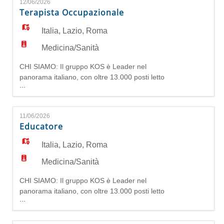
12/06/2026
servizi completi per la tua salute: dalle
Terapista Occupazionale
prestazioni ambulatoriali ai percorsi riabilitativi,
dalla salute mentale all'as
Italia
,
Lazio
,
Roma
Medicina/Sanità
CHI SIAMO: Il gruppo KOS è Leader nel
panorama italiano, con oltre 13.000 posti letto
...
tra Italia e Germania, unisce competente
specialistiche, presenza capillare sul territorio,
professionalità e attenzione alle persone. Offre
11/06/2026
servizi completi per la tua salute: dalle
Educatore
prestazioni ambulatoriali ai percorsi riabilitativi,
dalla salute mentale all'as
Italia
,
Lazio
,
Roma
Medicina/Sanità
CHI SIAMO: Il gruppo KOS è Leader nel
panorama italiano, con oltre 13.000 posti letto
...
tra Italia e Germania, unisce competente
specialistiche, presenza capillare sul territorio,
professionalità e attenzione alle persone. Offre