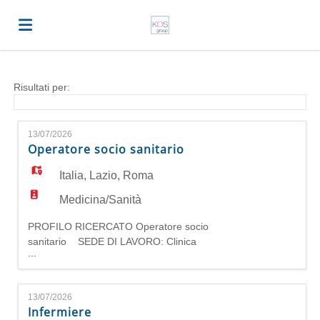
Home
Risultati per:
Offerte
13/07/2026
Operatore socio sanitario
di
Carica
Italia
,
Lazio
,
Roma
Medicina/Sanità
lavoro
il
Login
PROFILO RICERCATO Operatore socio
sanitario SEDE DI LAVORO: Clinica
...
psichiatrica Villa Sant'Alessandro - Via
CV
Lingua
Nomentana 1362 - 00137 Roma REQUISITI: - In
possesso del titolo di Operatore Socio Sanitario
13/07/2026
(Oss); - preferibile possesso diploma di scuola
Infermiere
secondaria; - gradita esperienza pregressa nel