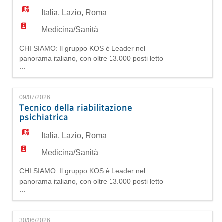
EN
ruolo; - automuniti; - conoscenza adegu
Italia
,
Lazio
,
Roma
Medicina/Sanità
FR
CHI SIAMO: Il gruppo KOS è Leader nel
panorama italiano, con oltre 13.000 posti letto
...
IT
tra Italia e Germania, unisce competente
specialistiche, presenza capillare sul territorio,
professionalità e attenzione alle persone. Offre
09/07/2026
servizi completi per la tua salute: dalle
DE
Tecnico della riabilitazione
prestazioni ambulatoriali ai percorsi riabilitativi,
psichiatrica
dalla salute mentale all'as
Italia
,
Lazio
,
Roma
ES
Medicina/Sanità
CHI SIAMO: Il gruppo KOS è Leader nel
PT
panorama italiano, con oltre 13.000 posti letto
...
tra Italia e Germania, unisce competente
specialistiche, presenza capillare sul territorio,
professionalità e attenzione alle persone. Offre
30/06/2026