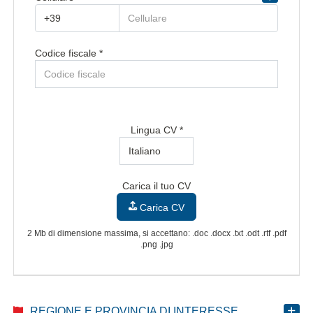
Regione/Cantone di residenza *
Codice fiscale *
Provincia/Cantone di residenza
Provincia/Cantone Di Residenza
CAP/NAP di residenza
Lingua CV *
Città di residenza
Carica il tuo CV
Città Di Residenza
Carica CV
Indirizzo di residenza
2 Mb di dimensione massima, si accettano: .doc .docx .txt .odt .rtf .pdf
.png .jpg
REGIONE E PROVINCIA DI INTERESSE