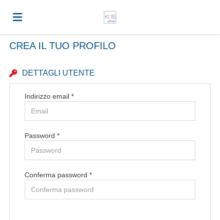
CREA IL TUO PROFILO
Home
DETTAGLI UTENTE
Offerte
Indirizzo email *
di
Carica
Password *
lavoro
il
Login
Conferma password *
CV
Lingua