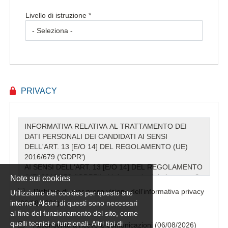
Livello di istruzione *
PRIVACY
Note sui cookies
Dichiaro di aver preso visione dell’informativa privacy
Utilizziamo dei cookies per questo sito
internet. Alcuni di questi sono necessari
(06/08/2026) *
al fine del funzionamento del sito, come
quelli tecnici e funzionali. Altri tipi di
Acconsento a ricevere comunicazioni (06/08/2026)