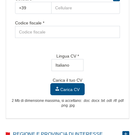
Regione/Cantone di residenza *
Codice fiscale *
Provincia/Cantone di residenza
Provincia/Cantone Di Residenza
CAP/NAP di residenza
Lingua CV *
Città di residenza
Carica il tuo CV
Città Di Residenza
Carica CV
Indirizzo di residenza
2 Mb di dimensione massima, si accettano: .doc .docx .txt .odt .rtf .pdf
.png .jpg
REGIONE E PROVINCIA DI INTERESSE